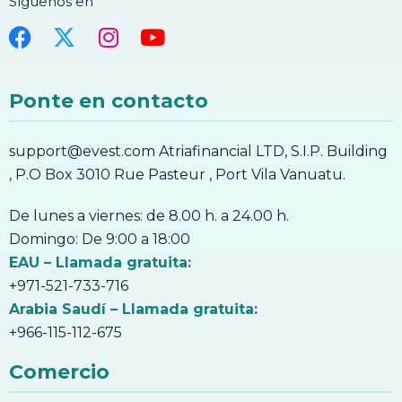
Síguenos en
otros nombres
17. Cómo aceptar Bitcoin por bienes y
6. Gestión del comercio
servicios
9. Cómo negociar usando patrones de
6. ¿Qué es la ‘tendencia que negocia’?
fallos
9. Cómo negociar usando patrones de
Ponte en contacto
fallos
10. El uso de NLB y WRP velas
support@evest.com Atriafinancial LTD, S.I.P. Building
10. El uso de NLB y WRP velas
, P.O Box 3010 Rue Pasteur , Port Vila Vanuatu.
11. Trading OPI, el día de comercio y el
comercio de swing.
De lunes a viernes: de 8.00 h. a 24.00 h.
11. Trading OPI, el día de comercio y el
Domingo: De 9:00 a 18:00
comercio de swing.
EAU – Llamada gratuita:
+971-521-733-716
Arabia Saudí – Llamada gratuita:
+966-115-112-675
Comercio