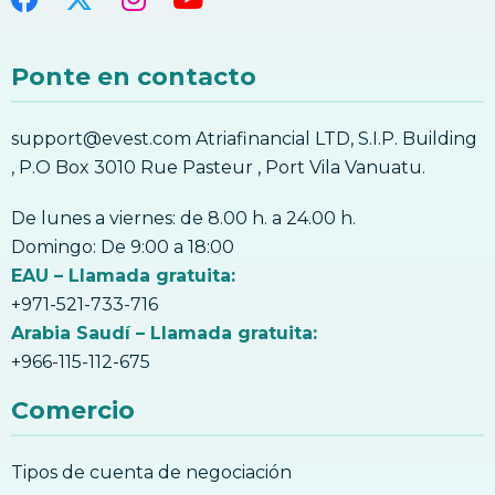
9. Cómo negociar usando patrones de
6. ¿Qué es la ‘tendencia que negocia’?
fallos
10. El arbitraje comercial.
9. Cómo negociar usando patrones de
Ponte en contacto
fallos
10. El uso de NLB y WRP velas
support@evest.com Atriafinancial LTD, S.I.P. Building
10. El uso de NLB y WRP velas
, P.O Box 3010 Rue Pasteur , Port Vila Vanuatu.
11. Trading OPI, el día de comercio y el
comercio de swing.
De lunes a viernes: de 8.00 h. a 24.00 h.
11. Trading OPI, el día de comercio y el
Domingo: De 9:00 a 18:00
comercio de swing.
EAU – Llamada gratuita:
+971-521-733-716
Arabia Saudí – Llamada gratuita:
+966-115-112-675
Comercio
Tipos de cuenta de negociación