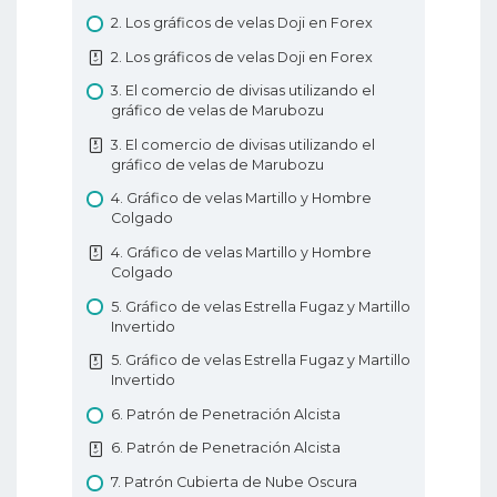
3. Terminología comercial o a dónde me
2. Los gráficos de velas Doji en Forex
dirijo?
2. Los gráficos de velas Doji en Forex
3. TTerminología comercial o a dónde me
3. El comercio de divisas utilizando el
dirijo?
gráfico de velas de Marubozu
4. Cómo negociar con apalancamiento?
3. El comercio de divisas utilizando el
4. Cómo negociar con apalancamiento?
gráfico de velas de Marubozu
5. Qué es PIP?
4. Gráfico de velas Martillo y Hombre
Colgado
5. Qué es PIP?
4. Gráfico de velas Martillo y Hombre
6. Cómo colocar una operación en Forex?
Colgado
6. Cómo colocar una operación en Forex?
5. Gráfico de velas Estrella Fugaz y Martillo
Invertido
7. Tipos de pedidos de Forex
5. Gráfico de velas Estrella Fugaz y Martillo
7. Tipos de pedidos de Forex
Invertido
8. Análisis técnicos en Forex
6. Patrón de Penetración Alcista
8. Análisis técnicos en Forex
6. Patrón de Penetración Alcista
9. Análisis fundamentales en Forex
7. Patrón Cubierta de Nube Oscura