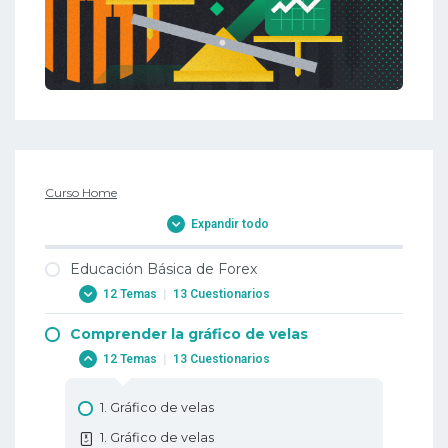
Curso Home
Expandir todo
Educación Básica de Forex
12 Temas
|
13 Cuestionarios
Comprender la gráfico de velas
1. Por qué operar con Forex?
12 Temas
|
13 Cuestionarios
1. Por qué operar con Forex?
2. Cuándo negociar con divisas?
1. Gráfico de velas
2. Cuándo negociar con divisas?
1. Gráfico de velas