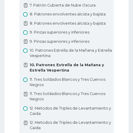
9. Análisis fundamentales en Forex
7. Patrón Cubierta de Nube Oscura
10. Tipos de gráficos de Forex
8. Patrones envolventes alcista y bajista
10. Tipos de gráficos de Forex
8. Patrones envolventes alcista y bajista
11. Soporte y resistencia en Forex
9. Pinzas superiores y inferiores
11. Soporte y resistencia en Forex
9. Pinzas superiores y inferiores
12. Líneas de tendencia
10. Patrones Estrella de la Mañana y Estrella
12. Líneas de tendencia
Vespertina
Educación Básica de Forex
10. Patrones Estrella de la Mañana y
Estrella Vespertina
11. Tres Soldados Blancos y Tres Cuervos
Negros
11. Tres Soldados Blancos y Tres Cuervos
Negros
12. Metodos de Triples de Levantamiento y
Caida
12. Metodos de Triples de Levantamiento y
Caida