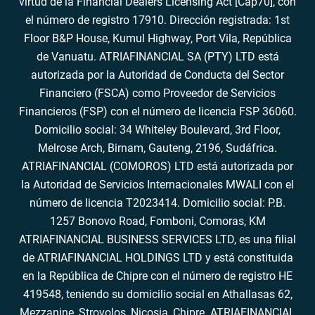
virtud de la Financial Dealers Licensing Act [Cap70], con
el número de registro 17910. Dirección registrada: 1st
Floor B&P House, Kumul Highway, Port Vila, República
de Vanuatu. ATRIAFINANCIAL SA (PTY) LTD está
autorizada por la Autoridad de Conducta del Sector
Financiero (FSCA) como Proveedor de Servicios
Financieros (FSP) con el número de licencia FSP 36060.
Domicilio social: 34 Whiteley Boulevard, 3rd Floor,
Melrose Arch, Birnam, Gauteng, 2196, Sudáfrica.
ATRIAFINANCIAL (COMOROS) LTD está autorizada por
la Autoridad de Servicios Internacionales MWALI con el
número de licencia T2023414. Domicilio social: P.B.
1257 Bonovo Road, Fomboni, Comoras, KM
ATRIAFINANCIAL BUSINESS SERVICES LTD, es una filial
de ATRIAFINANCIAL HOLDINGS LTD y está constituida
en la República de Chipre con el número de registro HE
419548, teniendo su domicilio social en Athallasas 62,
Mezzanine, Strovolos, Nicosia, Chipre. ATRIAFINANCIAL