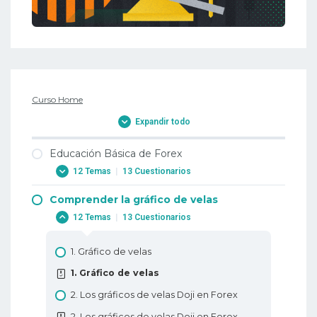
Curso Home
Expandir todo
Educación Básica de Forex
12 Temas
|
13 Cuestionarios
Comprender la gráfico de velas
1. Por qué operar con Forex?
12 Temas
|
13 Cuestionarios
1. Por qué operar con Forex?
2. Cuándo negociar con divisas?
1. Gráfico de velas
2. Cuándo negociar con divisas?
1. Gráfico de velas
3. Terminología comercial o a dónde me
2. Los gráficos de velas Doji en Forex
dirijo?
2. Los gráficos de velas Doji en Forex