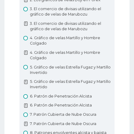
3. TTerminología comercial o a dónde me
3. El comercio de divisas utilizando el
dirijo?
gráfico de velas de Marubozu
4. Cómo negociar con apalancamiento?
3. El comercio de divisas utilizando el
4. Cómo negociar con apalancamiento?
gráfico de velas de Marubozu
5. Qué es PIP?
4. Gráfico de velas Martillo y Hombre
Colgado
5. Qué es PIP?
4. Gráfico de velas Martillo y Hombre
6. Cómo colocar una operación en Forex?
Colgado
6. Cómo colocar una operación en Forex?
5. Gráfico de velas Estrella Fugaz y Martillo
Invertido
7. Tipos de pedidos de Forex
5. Gráfico de velas Estrella Fugaz y Martillo
7. Tipos de pedidos de Forex
Invertido
8. Análisis técnicos en Forex
6. Patrón de Penetración Alcista
8. Análisis técnicos en Forex
6. Patrón de Penetración Alcista
9. Análisis fundamentales en Forex
7. Patrón Cubierta de Nube Oscura
9. Análisis fundamentales en Forex
7. Patrón Cubierta de Nube Oscura
10. Tipos de gráficos de Forex
8. Patrones envolventes alcista y bajista