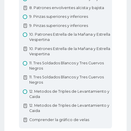
10. Tipos de gráficos de Forex
8. Patrones envolventes alcista y bajista
11. Soporte y resistencia en Forex
9. Pinzas superiores y inferiores
11. Soporte y resistencia en Forex
9. Pinzas superiores y inferiores
12. Líneas de tendencia
10. Patrones Estrella de la Mañana y Estrella
12. Líneas de tendencia
Vespertina
Educación Básica de Forex
10. Patrones Estrella de la Mañana y Estrella
Vespertina
11. Tres Soldados Blancos y Tres Cuervos
Negros
11. Tres Soldados Blancos y Tres Cuervos
Negros
12. Metodos de Triples de Levantamiento y
Caida
12. Metodos de Triples de Levantamiento y
Caida
Comprender la gráfico de velas