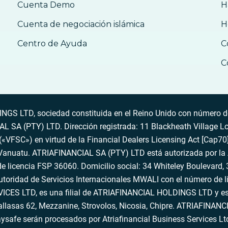
Cuenta Demo
H
Cuenta de negociación islámica
H
Centro de Ayuda
C
C
S LTD, sociedad constituida en el Reino Unido con número de
SA (PTY) LTD. Dirección registrada: 11 Blackheath Village L
VFSC») en virtud de la Financial Dealers Licensing Act [Cap70],
 Vanuatu. ATRIAFINANCIAL SA (PTY) LTD está autorizada por la
e licencia FSP 36060. Domicilio social: 34 Whiteley Boulevard, 3
ridad de Servicios Internacionales MWALI con el número de li
 LTD, es una filial de ATRIAFINANCIAL HOLDINGS LTD y está 
thallasas 62, Mezzanine, Strovolos, Nicosia, Chipre. ATRIAFI
ysafe serán procesados por Atriafinancial Business Services L