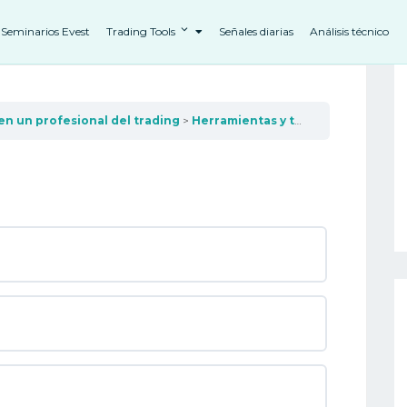
Seminarios Evest
Trading Tools
Señales diarias
Análisis técnico
en un profesional del trading
Herramientas y técnicas comerciales avanzadas