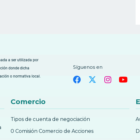
nada a ser utilizada por
Síguenos en
cción donde dicha
lación o normativa local.
Comercio
E
Tipos de cuenta de negociación
A
a
0 Comisión Comercio de Acciones
D