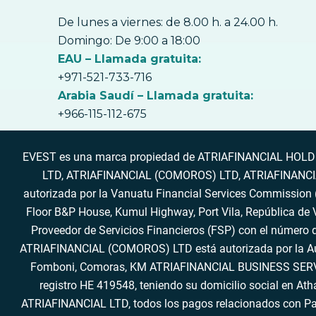
De lunes a viernes: de 8.00 h. a 24.00 h.
Domingo: De 9:00 a 18:00
EAU – Llamada gratuita:
+971-521-733-716
Arabia Saudí – Llamada gratuita:
+966-115-112-675
EVEST es una marca propiedad de ATRIAFINANCIAL HOLDING
LTD, ATRIAFINANCIAL (COMOROS) LTD, ATRIAFINANCIAL 
autorizada por la Vanuatu Financial Services Commission («
Floor B&P House, Kumul Highway, Port Vila, República de
Proveedor de Servicios Financieros (FSP) con el número d
ATRIAFINANCIAL (COMOROS) LTD está autorizada por la Auto
Fomboni, Comoras, KM ATRIAFINANCIAL BUSINESS SERVICES
registro HE 419548, teniendo su domicilio social en A
ATRIAFINANCIAL LTD, todos los pagos relacionados con Pa