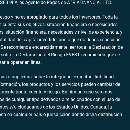
ra, SE3 9LA, es Agente de Pagos de ATRIAFINANCIAL LTD.
iesgo y no es apropiado para todos los inversores. Toda la
 cuenta sus objetivos, situación financiera o necesidades
 situación financiera, necesidades y nivel de experiencia, y
talidad del capital invertido, por lo que no debes especular
. Se recomienda encarecidamente leer toda la Declaración de
ión sobre la Declaración del Riesgo EVEST recomienda que se
r a operar en línea.
o implícitas, sobre la integridad, exactitud, fiabilidad,
información, los productos y los servicios pueden cambiar de
ctamente por tu cuenta y riesgo. En ningún caso seremos
os de cualquier tipo derivados o relacionados con el uso de
dentes y/o ciudadanos de los Estados Unidos, Canadá, la
sona en cualquier país o jurisdicción donde dicha distribución