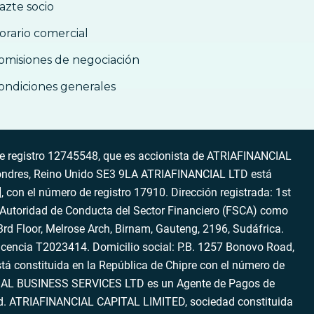
azte socio
utilizar Bitcoin?
orario comercial
16. Cuáles son los riesgos en al
utilizar Bitcoin?
omisiones de negociación
17. Cómo aceptar Bitcoin por
bienes y servicios
ondiciones generales
17. Cómo aceptar Bitcoin por
bienes y servicios
 registro 12745548, que es accionista de ATRIAFINANCIAL
ondres, Reino Unido SE3 9LA ATRIAFINANCIAL LTD está
 con el número de registro 17910. Dirección registrada: 1st
 Autoridad de Conducta del Sector Financiero (FSCA) como
rd Floor, Melrose Arch, Birnam, Gauteng, 2196, Sudáfrica.
cencia T2023414. Domicilio social: P.B. 1257 Bonovo Road,
constituida en la República de Chipre con el número de
NANCIAL BUSINESS SERVICES LTD es un Agente de Pagos de
td. ATRIAFINANCIAL CAPITAL LIMITED, sociedad constituida