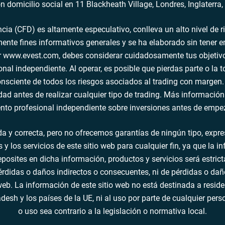
n domicilio social en 11 Blackheath Village, Londres, Inglater
ncia (CFD) es altamente especulativo, conlleva un alto nivel de r
ente fines informativos generales y se ha elaborado sin tener en
r www.evest.com, debes considerar cuidadosamente tus objetivos,
al independiente. Al operar, es posible que pierdas parte o la to
consciente de todos los riesgos asociados al trading con margen
idad antes de realizar cualquier tipo de trading. Más informac
to profesional independiente sobre inversiones antes de empeza
 correcta, pero no ofrecemos garantías de ningún tipo, expresas 
 y los servicios de este sitio web para cualquier fin, ya que la 
eposites en dicha información, productos y servicios será estri
pérdidas o daños indirectos o consecuentes, ni de pérdidas o dañ
 web. La información de este sitio web no está destinada a resi
desh y los países de la UE, ni al uso por parte de cualquier per
o uso sea contrario a la legislación o normativa local.