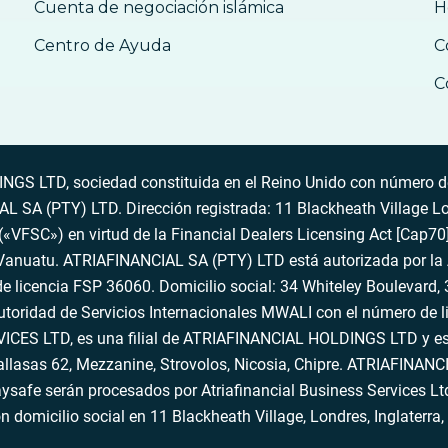
Cuenta de negociación islámica
H
Centro de Ayuda
C
C
S LTD, sociedad constituida en el Reino Unido con número de
SA (PTY) LTD. Dirección registrada: 11 Blackheath Village L
VFSC») en virtud de la Financial Dealers Licensing Act [Cap70],
 Vanuatu. ATRIAFINANCIAL SA (PTY) LTD está autorizada por la
e licencia FSP 36060. Domicilio social: 34 Whiteley Boulevard, 3
ridad de Servicios Internacionales MWALI con el número de li
 LTD, es una filial de ATRIAFINANCIAL HOLDINGS LTD y está 
thallasas 62, Mezzanine, Strovolos, Nicosia, Chipre. ATRIAFI
ysafe serán procesados por Atriafinancial Business Services L
n domicilio social en 11 Blackheath Village, Londres, Inglater