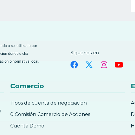
nada a ser utilizada por
Síguenos en
cción donde dicha
lación o normativa local.
Comercio
E
Tipos de cuenta de negociación
A
a
0 Comisión Comercio de Acciones
D
Cuenta Demo
H