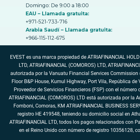
Domingo: De 9:00 a 18:00
EAU – Llamada gratuita:
+971-521-733-716
Arabia Saudí – Llamada gratuita:
+966-115-112-675
EVEST es una marca propiedad de ATRIAFINANCIAL HOLDING
LTD, ATRIAFINANCIAL (COMOROS) LTD, ATRIAFINANCIAL 
autorizada por la Vanuatu Financial Services Commission («
Floor B&P House, Kumul Highway, Port Vila, República de
Proveedor de Servicios Financieros (FSP) con el número d
ATRIAFINANCIAL (COMOROS) LTD está autorizada por la Auto
Fomboni, Comoras, KM ATRIAFINANCIAL BUSINESS SERVICES
registro HE 419548, teniendo su domicilio social en A
ATRIAFINANCIAL LTD, todos los pagos relacionados con Pa
en el Reino Unido con número de registro 10356128, co