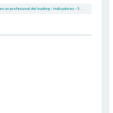
en un profesional del trading
Indicadores
7. Bandas de Bollinger en el mercado de divisas