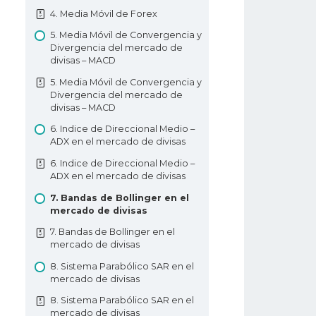
4. Gráfico de velas Martillo y
4. Media Móvil de Forex
Hombre Colgado
6. Cómo colocar una operación
en Forex?
5. Media Móvil de Convergencia y
5. Gráfico de velas Estrella Fugaz
Divergencia del mercado de
y Martillo Invertido
7. Tipos de pedidos de Forex
divisas – MACD
5. Gráfico de velas Estrella Fugaz
7. Tipos de pedidos de Forex
5. Media Móvil de Convergencia y
y Martillo Invertido
Divergencia del mercado de
8. Análisis técnicos en Forex
divisas – MACD
6. Patrón de Penetración Alcista
8. Análisis técnicos en Forex
6. Indice de Direccional Medio –
6. Patrón de Penetración Alcista
9. Análisis fundamentales en
ADX en el mercado de divisas
7. Patrón Cubierta de Nube
Forex
6. Indice de Direccional Medio –
Oscura
9. Análisis fundamentales en
ADX en el mercado de divisas
7. Patrón Cubierta de Nube
Forex
7. Bandas de Bollinger en el
Oscura
10. Tipos de gráficos de Forex
mercado de divisas
8. Patrones envolventes alcista y
10. Tipos de gráficos de Forex
7. Bandas de Bollinger en el
bajista
mercado de divisas
11. Soporte y resistencia en Forex
8. Patrones envolventes alcista y
8. Sistema Parabólico SAR en el
bajista
11. Soporte y resistencia en Forex
mercado de divisas
9. Pinzas superiores y inferiores
12. Líneas de tendencia
8. Sistema Parabólico SAR en el
9. Pinzas superiores y inferiores
mercado de divisas