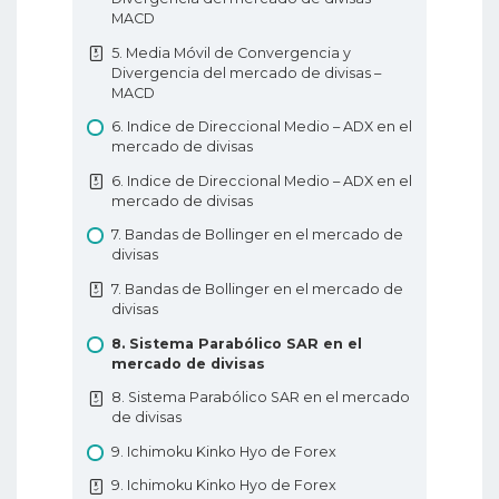
Invertido
7. Tipos de pedidos de Forex
MACD
5. Gráfico de velas Estrella Fugaz y Martillo
7. Tipos de pedidos de Forex
5. Media Móvil de Convergencia y
Invertido
Divergencia del mercado de divisas –
8. Análisis técnicos en Forex
MACD
6. Patrón de Penetración Alcista
8. Análisis técnicos en Forex
6. Indice de Direccional Medio – ADX en el
6. Patrón de Penetración Alcista
9. Análisis fundamentales en Forex
mercado de divisas
7. Patrón Cubierta de Nube Oscura
9. Análisis fundamentales en Forex
6. Indice de Direccional Medio – ADX en el
7. Patrón Cubierta de Nube Oscura
mercado de divisas
10. Tipos de gráficos de Forex
8. Patrones envolventes alcista y bajista
7. Bandas de Bollinger en el mercado de
10. Tipos de gráficos de Forex
divisas
8. Patrones envolventes alcista y bajista
11. Soporte y resistencia en Forex
7. Bandas de Bollinger en el mercado de
9. Pinzas superiores y inferiores
divisas
11. Soporte y resistencia en Forex
9. Pinzas superiores y inferiores
8. Sistema Parabólico SAR en el
12. Líneas de tendencia
mercado de divisas
10. Patrones Estrella de la Mañana y Estrella
12. Líneas de tendencia
Vespertina
8. Sistema Parabólico SAR en el mercado
de divisas
Educación Básica de Forex
10. Patrones Estrella de la Mañana y Estrella
Vespertina
9. Ichimoku Kinko Hyo de Forex
11. Tres Soldados Blancos y Tres Cuervos
9. Ichimoku Kinko Hyo de Forex
Negros