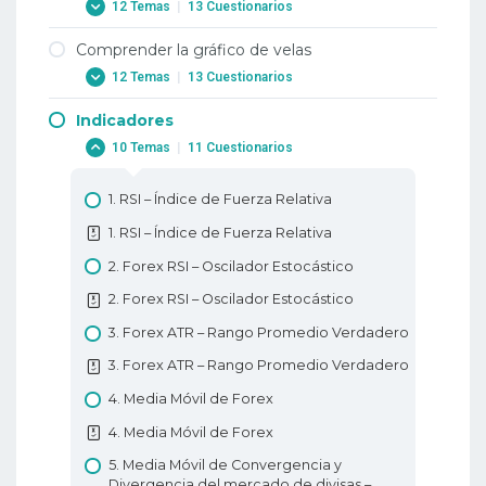
12 Temas
|
13 Cuestionarios
Comprender la gráfico de velas
1. Por qué operar con Forex?
12 Temas
|
13 Cuestionarios
1. Por qué operar con Forex?
Indicadores
2. Cuándo negociar con divisas?
1. Gráfico de velas
10 Temas
|
11 Cuestionarios
2. Cuándo negociar con divisas?
1. Gráfico de velas
3. Terminología comercial o a dónde me
2. Los gráficos de velas Doji en Forex
1. RSI – Índice de Fuerza Relativa
dirijo?
2. Los gráficos de velas Doji en Forex
1. RSI – Índice de Fuerza Relativa
3. TTerminología comercial o a dónde me
3. El comercio de divisas utilizando el
dirijo?
2. Forex RSI – Oscilador Estocástico
gráfico de velas de Marubozu
4. Cómo negociar con apalancamiento?
2. Forex RSI – Oscilador Estocástico
3. El comercio de divisas utilizando el
4. Cómo negociar con apalancamiento?
3. Forex ATR – Rango Promedio Verdadero
gráfico de velas de Marubozu
5. Qué es PIP?
3. Forex ATR – Rango Promedio Verdadero
4. Gráfico de velas Martillo y Hombre
Colgado
5. Qué es PIP?
4. Media Móvil de Forex
4. Gráfico de velas Martillo y Hombre
6. Cómo colocar una operación en Forex?
4. Media Móvil de Forex
Colgado
6. Cómo colocar una operación en Forex?
5. Media Móvil de Convergencia y
5. Gráfico de velas Estrella Fugaz y Martillo
Divergencia del mercado de divisas –