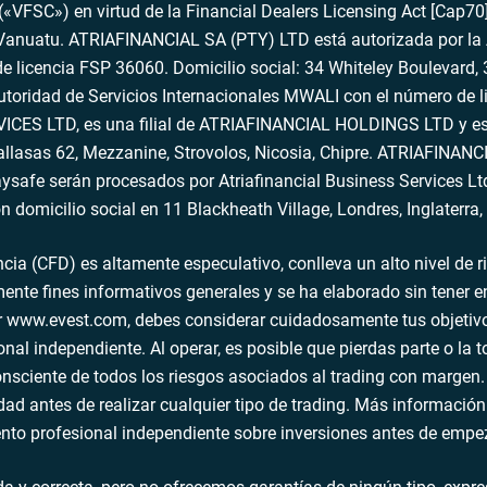
VFSC») en virtud de la Financial Dealers Licensing Act [Cap70],
 Vanuatu. ATRIAFINANCIAL SA (PTY) LTD está autorizada por la
e licencia FSP 36060. Domicilio social: 34 Whiteley Boulevard, 3
ridad de Servicios Internacionales MWALI con el número de li
 LTD, es una filial de ATRIAFINANCIAL HOLDINGS LTD y está 
thallasas 62, Mezzanine, Strovolos, Nicosia, Chipre. ATRIAFI
ysafe serán procesados por Atriafinancial Business Services L
n domicilio social en 11 Blackheath Village, Londres, Inglater
ncia (CFD) es altamente especulativo, conlleva un alto nivel de r
ente fines informativos generales y se ha elaborado sin tener en
r www.evest.com, debes considerar cuidadosamente tus objetivos,
al independiente. Al operar, es posible que pierdas parte o la to
consciente de todos los riesgos asociados al trading con margen
idad antes de realizar cualquier tipo de trading. Más informac
to profesional independiente sobre inversiones antes de empeza