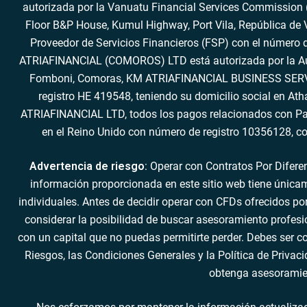
autorizada por la Vanuatu Financial Services Commission («
Floor B&P House, Kumul Highway, Port Vila, República de
Proveedor de Servicios Financieros (FSP) con el número d
ATRIAFINANCIAL (COMOROS) LTD está autorizada por la Auto
Fomboni, Comoras, KM ATRIAFINANCIAL BUSINESS SERVICES
registro HE 419548, teniendo su domicilio social en A
ATRIAFINANCIAL LTD, todos los pagos relacionados con Pa
en el Reino Unido con número de registro 10356128, co
Advertencia de riesgo
: Operar con Contratos Por Difere
información proporcionada en este sitio web tiene únicam
individuales. Antes de decidir operar con CFDs ofrecidos po
considerar la posibilidad de buscar asesoramiento profesion
con un capital que no puedas permitirte perder. Debes ser 
Riesgos, las Condiciones Generales y la Política de Privac
obtenga asesoramien