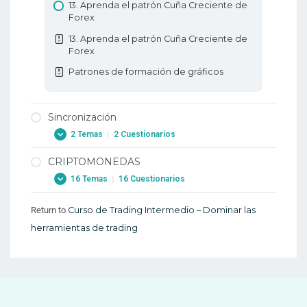
13. Aprenda el patrón Cuña Creciente de
Forex
13. Aprenda el patrón Cuña Creciente de
Forex
Patrones de formación de gráficos
Sincronización
2 Temas
|
2 Cuestionarios
CRIPTOMONEDAS
1. Sincroniza tus entradas cuando operes
16 Temas
|
16 Cuestionarios
en Forex
1. Sincroniza tus entradas cuando operes
Return to
Curso de Trading Intermedio – Dominar las
1. Antecedentes – Primeras monedas
en Forex
digitales (1980-2009)
herramientas de trading
2. Sincronizando tus salidas cuando operas
1. Antecedentes – Primeras Monedas
en Forex
Digitales (1980-2009)
2. Sincronizando tus salidas cuando operas
2. Evolución del Blockchain y las
en Forex
Criptomonedas