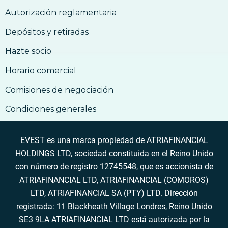
Bitcoin?
Autorización reglamentaria
13. Qué Riesgos implica el comercio con
Bitcoin?
Depósitos y retiradas
14. Por qué aceptar bitcoins?
Hazte socio
14. Por qué aceptar bitcoins?
Horario comercial
16. Cuáles son los riesgos en al utilizar
Bitcoin?
Comisiones de negociación
16. Cuáles son los riesgos en al utilizar
Bitcoin?
Condiciones generales
17. Cómo aceptar Bitcoin por bienes y
servicios
EVEST es una marca propiedad de ATRIAFINANCIAL
17. Cómo aceptar Bitcoin por bienes y
HOLDINGS LTD, sociedad constituida en el Reino Unido
servicios
con número de registro 12745548, que es accionista de
ATRIAFINANCIAL LTD, ATRIAFINANCIAL (COMOROS)
LTD, ATRIAFINANCIAL SA (PTY) LTD. Dirección
registrada: 11 Blackheath Village Londres, Reino Unido
SE3 9LA ATRIAFINANCIAL LTD está autorizada por la