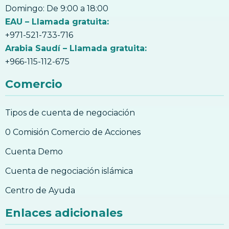
forma segura tu billetera móvil?
Domingo: De 9:00 a 18:00
EAU – Llamada gratuita:
7. Seguridad Móvil – cómo proteger de
forma segura tu billetera móvil?
+971-521-733-716
Arabia Saudí – Llamada gratuita:
8. Tipos de Criptomonedas
+966-115-112-675
8. Tipos de Criptomonedas
9. Qué es Bitcoin?
Comercio
9. Qué es Bitcoin?
10. La historia de Bitcoin
Tipos de cuenta de negociación
10. La Historia del Bitcoin
0 Comisión Comercio de Acciones
11. Formas de utilizar Bitcoin, además de
Cuenta Demo
invertir
11. Formas de utilizar Bitcoin, además de
Cuenta de negociación islámica
invertir
Centro de Ayuda
12. Cómo invertir en Bitcoin?
12. Cómo invertir en Bitcoin?
Enlaces adicionales
13. Qué Riesgos implica el comercio con