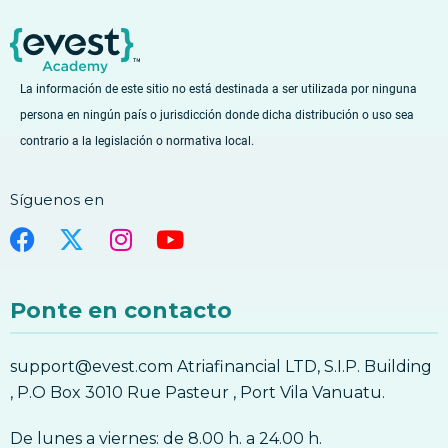
2. Evolución del Blockchain y las
Criptomonedas
3. El futuro de las monedas digitales
3. El Futuro de las Monedas Digitales
La información de este sitio no está destinada a ser utilizada por ninguna
persona en ningún país o jurisdicción donde dicha distribución o uso sea
4. Antecedentes – Concepto de poseer
moneda digital
contrario a la legislación o normativa local.
4. Antecedentes – Concepto de poseer
moneda digital
Síguenos en
5. Qué son las billeteras (monederos) y
cómo funcionan?
5. Qué son las billeteras (monederos) y
cómo funcionan?
Ponte en contacto
6. Copias de Seguridad y Almacenamiento
Fuera de Línea – por qué es importante y
cómo hacerlo?
support@evest.com Atriafinancial LTD, S.I.P. Building
6. Copias de Seguridad y Almacenamiento
, P.O Box 3010 Rue Pasteur , Port Vila Vanuatu.
Fuera de Línea – por qué es importante y
cómo hacerlo?
De lunes a viernes: de 8.00 h. a 24.00 h.
7. Seguridad Móvil – cómo proteger de