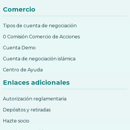
9. Qué es Bitcoin?
10. Aprenda el Rango de Caja de Forex
Comercio
9. Qué es Bitcoin?
10. Aprenda el Rango de Caja de Forex
10. La historia de Bitcoin
Tipos de cuenta de negociación
11. Aprenda acerca del patrón de
formación Taza y Asa/Mango
10. La Historia del Bitcoin
0 Comisión Comercio de Acciones
11. Aprenda acerca del patrón de
11. Formas de utilizar Bitcoin, además de
formación Taza y Asa/Mango
Cuenta Demo
invertir
12. Aprenda acerca del patrón Taza y
11. Formas de utilizar Bitcoin, además de
Cuenta de negociación islámica
Asa/Mango Inversa de Forex
invertir
12. Aprenda acerca del patrón Taza y
Centro de Ayuda
12. Cómo invertir en Bitcoin?
Asa/Mango Inversa de Forex
12. Cómo invertir en Bitcoin?
Enlaces adicionales
13. Aprenda el patrón Cuña Creciente de
Forex
13. Qué Riesgos implica el comercio con
Bitcoin?
13. Aprenda el patrón Cuña Creciente de
Autorización reglamentaria
Forex
13. Qué Riesgos implica el comercio con
Bitcoin?
Depósitos y retiradas
Patrones de formación de gráficos
14. Por qué aceptar bitcoins?
Hazte socio
14. Por qué aceptar bitcoins?