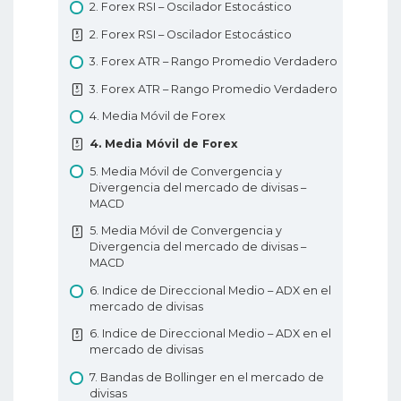
3. El comercio de divisas utilizando el
dirijo?
2. Forex RSI – Oscilador Estocástico
gráfico de velas de Marubozu
4. Cómo negociar con apalancamiento?
2. Forex RSI – Oscilador Estocástico
3. El comercio de divisas utilizando el
4. Cómo negociar con apalancamiento?
3. Forex ATR – Rango Promedio Verdadero
gráfico de velas de Marubozu
5. Qué es PIP?
3. Forex ATR – Rango Promedio Verdadero
4. Gráfico de velas Martillo y Hombre
Colgado
5. Qué es PIP?
4. Media Móvil de Forex
4. Gráfico de velas Martillo y Hombre
6. Cómo colocar una operación en Forex?
4. Media Móvil de Forex
Colgado
6. Cómo colocar una operación en Forex?
5. Media Móvil de Convergencia y
5. Gráfico de velas Estrella Fugaz y Martillo
Divergencia del mercado de divisas –
Invertido
7. Tipos de pedidos de Forex
MACD
5. Gráfico de velas Estrella Fugaz y Martillo
7. Tipos de pedidos de Forex
5. Media Móvil de Convergencia y
Invertido
Divergencia del mercado de divisas –
8. Análisis técnicos en Forex
MACD
6. Patrón de Penetración Alcista
8. Análisis técnicos en Forex
6. Indice de Direccional Medio – ADX en el
6. Patrón de Penetración Alcista
9. Análisis fundamentales en Forex
mercado de divisas
7. Patrón Cubierta de Nube Oscura
9. Análisis fundamentales en Forex
6. Indice de Direccional Medio – ADX en el
7. Patrón Cubierta de Nube Oscura
mercado de divisas
10. Tipos de gráficos de Forex
8. Patrones envolventes alcista y bajista
7. Bandas de Bollinger en el mercado de
10. Tipos de gráficos de Forex
divisas