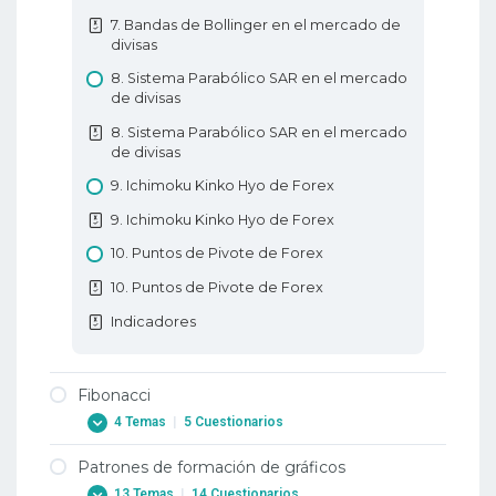
8. Patrones envolventes alcista y bajista
11. Soporte y resistencia en Forex
7. Bandas de Bollinger en el mercado de
9. Pinzas superiores y inferiores
divisas
11. Soporte y resistencia en Forex
9. Pinzas superiores y inferiores
8. Sistema Parabólico SAR en el mercado
12. Líneas de tendencia
de divisas
10. Patrones Estrella de la Mañana y Estrella
12. Líneas de tendencia
Vespertina
8. Sistema Parabólico SAR en el mercado
de divisas
Educación Básica de Forex
10. Patrones Estrella de la Mañana y Estrella
Vespertina
9. Ichimoku Kinko Hyo de Forex
11. Tres Soldados Blancos y Tres Cuervos
9. Ichimoku Kinko Hyo de Forex
Negros
10. Puntos de Pivote de Forex
11. Tres Soldados Blancos y Tres Cuervos
Negros
10. Puntos de Pivote de Forex
12. Metodos de Triples de Levantamiento y
Indicadores
Caida
12. Metodos de Triples de Levantamiento y
Caida
Fibonacci
4 Temas
|
5 Cuestionarios
Comprender la gráfico de velas
Patrones de formación de gráficos
1. Fibonacci
13 Temas
|
14 Cuestionarios