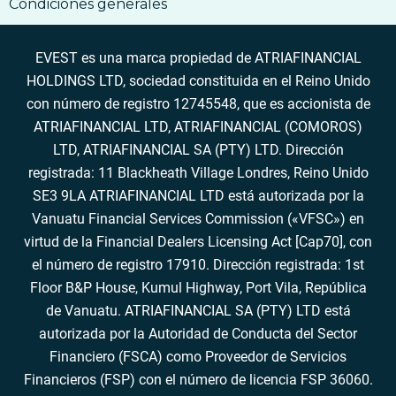
Bitcoin?
Condiciones generales
17. Cómo aceptar Bitcoin por bienes y
servicios
EVEST es una marca propiedad de ATRIAFINANCIAL
17. Cómo aceptar Bitcoin por bienes y
HOLDINGS LTD, sociedad constituida en el Reino Unido
servicios
con número de registro 12745548, que es accionista de
ATRIAFINANCIAL LTD, ATRIAFINANCIAL (COMOROS)
LTD, ATRIAFINANCIAL SA (PTY) LTD. Dirección
registrada: 11 Blackheath Village Londres, Reino Unido
SE3 9LA ATRIAFINANCIAL LTD está autorizada por la
Vanuatu Financial Services Commission («VFSC») en
virtud de la Financial Dealers Licensing Act [Cap70], con
el número de registro 17910. Dirección registrada: 1st
Floor B&P House, Kumul Highway, Port Vila, República
de Vanuatu. ATRIAFINANCIAL SA (PTY) LTD está
autorizada por la Autoridad de Conducta del Sector
Financiero (FSCA) como Proveedor de Servicios
Financieros (FSP) con el número de licencia FSP 36060.