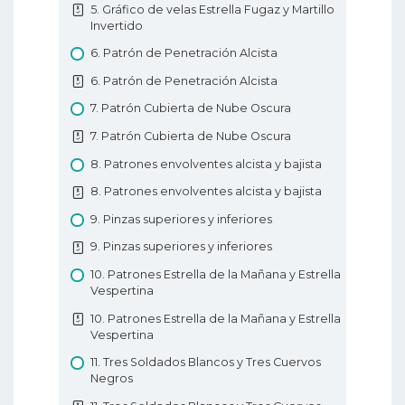
5. Gráfico de velas Estrella Fugaz y Martillo
7. Tipos de pedidos de Forex
Invertido
8. Análisis técnicos en Forex
6. Patrón de Penetración Alcista
8. Análisis técnicos en Forex
6. Patrón de Penetración Alcista
9. Análisis fundamentales en Forex
7. Patrón Cubierta de Nube Oscura
9. Análisis fundamentales en Forex
7. Patrón Cubierta de Nube Oscura
10. Tipos de gráficos de Forex
8. Patrones envolventes alcista y bajista
10. Tipos de gráficos de Forex
8. Patrones envolventes alcista y bajista
11. Soporte y resistencia en Forex
9. Pinzas superiores y inferiores
11. Soporte y resistencia en Forex
9. Pinzas superiores y inferiores
12. Líneas de tendencia
10. Patrones Estrella de la Mañana y Estrella
12. Líneas de tendencia
Vespertina
Educación Básica de Forex
10. Patrones Estrella de la Mañana y Estrella
Vespertina
11. Tres Soldados Blancos y Tres Cuervos
Negros