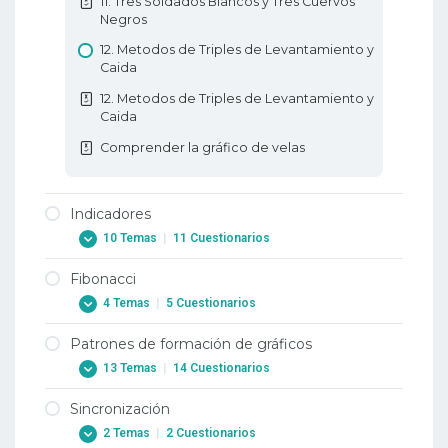
11. Tres Soldados Blancos y Tres Cuervos
Negros
12. Metodos de Triples de Levantamiento y
Caida
12. Metodos de Triples de Levantamiento y
Caida
Comprender la gráfico de velas
Indicadores
10 Temas
|
11 Cuestionarios
Fibonacci
1. RSI – Índice de Fuerza Relativa
4 Temas
|
5 Cuestionarios
1. RSI – Índice de Fuerza Relativa
Patrones de formación de gráficos
2. Forex RSI – Oscilador Estocástico
1. Fibonacci
13 Temas
|
14 Cuestionarios
2. Forex RSI – Oscilador Estocástico
1. Fibonacci
Sincronización
3. Forex ATR – Rango Promedio Verdadero
2. Extensiones Fibonacci del comercio de
1. Patrones de formación Double Top y
divisas
2 Temas
|
2 Cuestionarios
Double Bottom de Forex
3. Forex ATR – Rango Promedio Verdadero