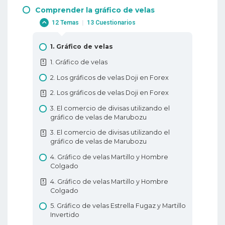
Comprender la gráfico de velas
1. Por qué operar con Forex?
12 Temas
|
13 Cuestionarios
1. Por qué operar con Forex?
2. Cuándo negociar con divisas?
1. Gráfico de velas
2. Cuándo negociar con divisas?
1. Gráfico de velas
3. Terminología comercial o a dónde me
2. Los gráficos de velas Doji en Forex
dirijo?
2. Los gráficos de velas Doji en Forex
3. TTerminología comercial o a dónde me
3. El comercio de divisas utilizando el
dirijo?
gráfico de velas de Marubozu
4. Cómo negociar con apalancamiento?
3. El comercio de divisas utilizando el
4. Cómo negociar con apalancamiento?
gráfico de velas de Marubozu
5. Qué es PIP?
4. Gráfico de velas Martillo y Hombre
Colgado
5. Qué es PIP?
4. Gráfico de velas Martillo y Hombre
6. Cómo colocar una operación en Forex?
Colgado
6. Cómo colocar una operación en Forex?
5. Gráfico de velas Estrella Fugaz y Martillo
Invertido
7. Tipos de pedidos de Forex