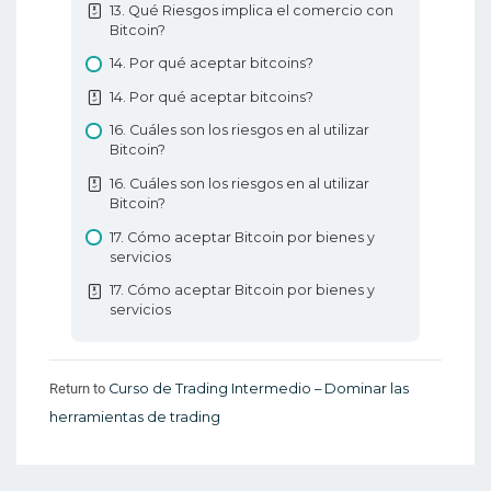
Forex
13. Qué Riesgos implica el comercio con
Bitcoin?
Patrones de formación de gráficos
14. Por qué aceptar bitcoins?
14. Por qué aceptar bitcoins?
16. Cuáles son los riesgos en al utilizar
Bitcoin?
16. Cuáles son los riesgos en al utilizar
Bitcoin?
17. Cómo aceptar Bitcoin por bienes y
servicios
17. Cómo aceptar Bitcoin por bienes y
servicios
Return to
Curso de Trading Intermedio – Dominar las
herramientas de trading