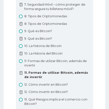
Ascendente y Descendente
Comprender la gráfico de velas
7. Seguridad Móvil – cómo proteger de
9. Aprenda el patrón de Triángulo
forma segura tu billetera móvil?
Simétrico de Forex
8. Tipos de Criptomonedas
9. Aprenda el patrón de Triángulo
8. Tipos de Criptomonedas
Simétrico de Forex
9. Qué es Bitcoin?
10. Aprenda el Rango de Caja de Forex
9. Qué es Bitcoin?
10. Aprenda el Rango de Caja de Forex
10. La historia de Bitcoin
11. Aprenda acerca del patrón de
formación Taza y Asa/Mango
10. La Historia del Bitcoin
11. Aprenda acerca del patrón de
11. Formas de utilizar Bitcoin, además de
formación Taza y Asa/Mango
invertir
12. Aprenda acerca del patrón Taza y
11. Formas de utilizar Bitcoin, además
Asa/Mango Inversa de Forex
de invertir
12. Aprenda acerca del patrón Taza y
12. Cómo invertir en Bitcoin?
Asa/Mango Inversa de Forex
12. Cómo invertir en Bitcoin?
13. Aprenda el patrón Cuña Creciente de
Forex
13. Qué Riesgos implica el comercio con
Bitcoin?
13. Aprenda el patrón Cuña Creciente de