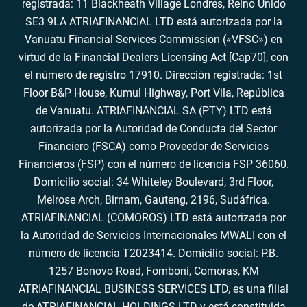
registrada: 11 Blackheath Village Londres, Reino Unido
SE3 9LA ATRIAFINANCIAL LTD está autorizada por la
Vanuatu Financial Services Commission («VFSC») en
virtud de la Financial Dealers Licensing Act [Cap70], con
el número de registro 17910. Dirección registrada: 1st
Floor B&P House, Kumul Highway, Port Vila, República
de Vanuatu. ATRIAFINANCIAL SA (PTY) LTD está
autorizada por la Autoridad de Conducta del Sector
Financiero (FSCA) como Proveedor de Servicios
Financieros (FSP) con el número de licencia FSP 36060.
Domicilio social: 34 Whiteley Boulevard, 3rd Floor,
Melrose Arch, Birnam, Gauteng, 2196, Sudáfrica.
ATRIAFINANCIAL (COMOROS) LTD está autorizada por
la Autoridad de Servicios Internacionales MWALI con el
número de licencia T2023414. Domicilio social: P.B.
1257 Bonovo Road, Fomboni, Comoras, KM
ATRIAFINANCIAL BUSINESS SERVICES LTD, es una filial
de ATRIAFINANCIAL HOLDINGS LTD y está constituida