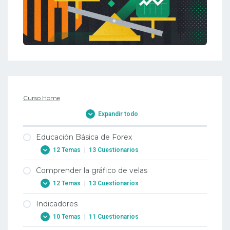
Curso Home
Expandir todo
Educación Básica de Forex
12 Temas
|
13 Cuestionarios
Comprender la gráfico de velas
1. Por qué operar con Forex?
12 Temas
|
13 Cuestionarios
1. Por qué operar con Forex?
Indicadores
2. Cuándo negociar con divisas?
1. Gráfico de velas
10 Temas
|
11 Cuestionarios
2. Cuándo negociar con divisas?
1. Gráfico de velas