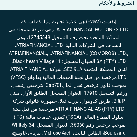
الشروط والأحكام
إيفست (Evest) هي علامة تجارية مملوكة لشركة
ATRIAFINANCIAL HOLDINGS LTD، وهي شركة مسجلة في
المملكة المتحدة تحت رقم التسجيل 12745548، وهي
المساهم في الشركات التالية: ATRIAFINANCIAL LTD،
وATRIAFINANCIAL (COMOROS) LTD، وATRIAFINANCIAL
SA (PTY) LTD العنوان المسجل: 11 Black heath Village،
لندن، المملكة المتحدة SE3 9LA. شركة ATRIA FINANCIAL
LTD مرخصة من قبل لجنة الخدمات المالية بفانواتو (VFSC)
بموجب قانون ترخيص تجار المال [Cap70] بترخيص رئيسي،
ورقم التسجيل 17910. العنوان المسجل: الطابق الأول، مبنى
B & P، طريق كدومول، بورت فيلا، جمهورية فانواتو. شركة
ATRIA FINANCIAL AS (PTY) LTD مرخصة من قبل هيئة
سلوك القطاع المالي (FSCA) كمزود خدمات مالية (IFS)
بموجب ترخيص رقم 36060. العنوان المسجل: 34 Whitely
Boulevard، الطابق الثالث، Melrose Arch، بيرنام، غاوتينج،