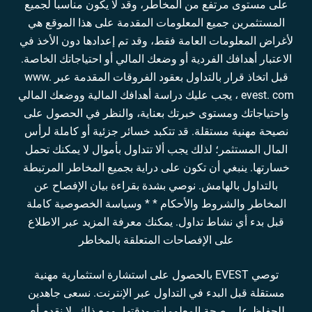
على مستوى مرتفع من المخاطر، وقد لا يكون مناسبا لجميع
المستثمرين جميع المعلومات المقدمة على هذا الموقع هي
لأغراض المعلومات العامة فقط، وقد تم إعدادها دون الأخذ في
الاعتبار أهدافك الفردية أو وضعك المالي أو احتياجاتك الخاصة.
قبل اتخاذ قرار بالتداول بعقود الفروقات المقدمة عبر www.
evest. com ، يجب عليك دراسة أهدافك المالية ووضعك المالي
واحتياجاتك ومستوى خبرتك بعناية، والنظر في الحصول على
نصيحة مهنية مستقلة. قد تتكبد خسائر جزئية أو كاملة لرأس
المال المستثمر؛ لذلك يجب ألا تتداول بأموال لا يمكنك تحمل
خسارتها. ينبغي أن تكون على دراية بجميع المخاطر المرتبطة
بالتداول بالهامش. نوصي بشدة بقراءة بيان الإفصاح عن
المخاطر والشروط والأحكام * * وسياسة الخصوصية كاملة
قبل بدء أي نشاط تداول. يمكنك معرفة المزيد عبر الاطلاع
على الإفصاحات المتعلقة بالمخاطر
توصي EVEST بالحصول على استشارة استثمارية مهنية
مستقلة قبل البدء في التداول عبر الإنترنت. نسعى جاهدين
للحفاظ على صحة المعلومات ودقتها، ومع ذلك، لا نقدم أي