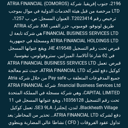
2196، جنوب إفريقيا. شركة ATRIA FINANCIAL (COMOROS)
LTD مرخصة من قبل هيئة الخدمات الدولية في موال بموجب
ترخيص رقم T2023414. العنوان المسجل: ص. ب 1257،
طريق لونوفو، فومبوني، جزر القمر، KM. شركة ATRIA
FINANCIAL BUSINESS SERVICES LTD هي شركة تابعة ل
ATRIA FINANCIAL HOLDINGS LTD ومسجلة في جمهورية
قبرص تحت رقم التسجيل HE 419548، ويقع عنوانها المسجل
في 62 شارعا أثالاسا، الميزانين، ستروفولوس، نيقوسيا،
قبرص. تعمل ATRIA FINANCIAL BUSINESS SERVICES LTD
كوكيل دفع لشركة ATRIA FINANCIAL LTD، حيث تتم معالجة
جميع المدفوعات المتعلقة ب Pay safe من خلال شركة Atria
financial Business Services Ltd. شركة ATRIA FINANCIAL
CAPITAL LIMITED، وهي شركة مسجلة في المملكة المتحدة
تحت رقم التسجيل 10356128، ويقع عنوانها المسجل في 11
Blackheath Village، لندن، إنجلترا، SE3 9LA، تعمل كوكيل
دفع لشركة ATRIA FINANCIAL LTD… تحذير من المخاطر: يعد
تداول عقود الفروقات ( CFD ) نشاطا عالي المضاربة وينطوي