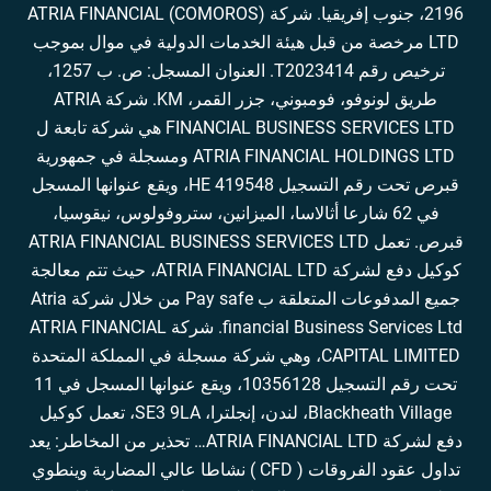
2196، جنوب إفريقيا. شركة ATRIA FINANCIAL (COMOROS)
LTD مرخصة من قبل هيئة الخدمات الدولية في موال بموجب
ترخيص رقم T2023414. العنوان المسجل: ص. ب 1257،
طريق لونوفو، فومبوني، جزر القمر، KM. شركة ATRIA
FINANCIAL BUSINESS SERVICES LTD هي شركة تابعة ل
ATRIA FINANCIAL HOLDINGS LTD ومسجلة في جمهورية
قبرص تحت رقم التسجيل HE 419548، ويقع عنوانها المسجل
في 62 شارعا أثالاسا، الميزانين، ستروفولوس، نيقوسيا،
قبرص. تعمل ATRIA FINANCIAL BUSINESS SERVICES LTD
كوكيل دفع لشركة ATRIA FINANCIAL LTD، حيث تتم معالجة
جميع المدفوعات المتعلقة ب Pay safe من خلال شركة Atria
financial Business Services Ltd. شركة ATRIA FINANCIAL
CAPITAL LIMITED، وهي شركة مسجلة في المملكة المتحدة
تحت رقم التسجيل 10356128، ويقع عنوانها المسجل في 11
Blackheath Village، لندن، إنجلترا، SE3 9LA، تعمل كوكيل
دفع لشركة ATRIA FINANCIAL LTD… تحذير من المخاطر: يعد
تداول عقود الفروقات ( CFD ) نشاطا عالي المضاربة وينطوي