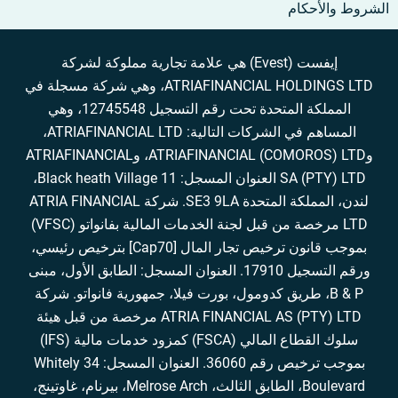
الشروط والأحكام
إيفست (Evest) هي علامة تجارية مملوكة لشركة
ATRIAFINANCIAL HOLDINGS LTD، وهي شركة مسجلة في
المملكة المتحدة تحت رقم التسجيل 12745548، وهي
المساهم في الشركات التالية: ATRIAFINANCIAL LTD،
وATRIAFINANCIAL (COMOROS) LTD، وATRIAFINANCIAL
SA (PTY) LTD العنوان المسجل: 11 Black heath Village،
لندن، المملكة المتحدة SE3 9LA. شركة ATRIA FINANCIAL
LTD مرخصة من قبل لجنة الخدمات المالية بفانواتو (VFSC)
بموجب قانون ترخيص تجار المال [Cap70] بترخيص رئيسي،
ورقم التسجيل 17910. العنوان المسجل: الطابق الأول، مبنى
B & P، طريق كدومول، بورت فيلا، جمهورية فانواتو. شركة
ATRIA FINANCIAL AS (PTY) LTD مرخصة من قبل هيئة
سلوك القطاع المالي (FSCA) كمزود خدمات مالية (IFS)
بموجب ترخيص رقم 36060. العنوان المسجل: 34 Whitely
Boulevard، الطابق الثالث، Melrose Arch، بيرنام، غاوتينج،