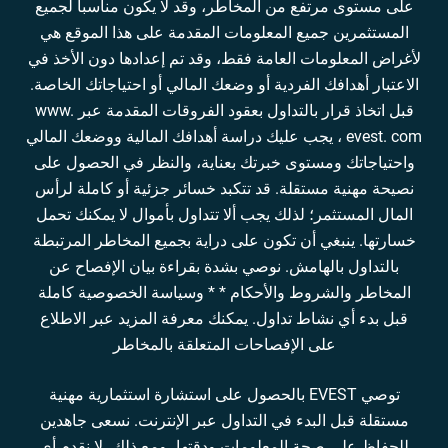
على مستوى مرتفع من المخاطر، وقد لا يكون مناسبا لجميع
المستثمرين جميع المعلومات المقدمة على هذا الموقع هي
لأغراض المعلومات العامة فقط، وقد تم إعدادها دون الأخذ في
الاعتبار أهدافك الفردية أو وضعك المالي أو احتياجاتك الخاصة.
قبل اتخاذ قرار بالتداول بعقود الفروقات المقدمة عبر www.
evest. com ، يجب عليك دراسة أهدافك المالية ووضعك المالي
واحتياجاتك ومستوى خبرتك بعناية، والنظر في الحصول على
نصيحة مهنية مستقلة. قد تتكبد خسائر جزئية أو كاملة لرأس
المال المستثمر؛ لذلك يجب ألا تتداول بأموال لا يمكنك تحمل
خسارتها. ينبغي أن تكون على دراية بجميع المخاطر المرتبطة
بالتداول بالهامش. نوصي بشدة بقراءة بيان الإفصاح عن
المخاطر والشروط والأحكام * * وسياسة الخصوصية كاملة
قبل بدء أي نشاط تداول. يمكنك معرفة المزيد عبر الاطلاع
على الإفصاحات المتعلقة بالمخاطر
توصي EVEST بالحصول على استشارة استثمارية مهنية
مستقلة قبل البدء في التداول عبر الإنترنت. نسعى جاهدين
للحفاظ على صحة المعلومات ودقتها، ومع ذلك، لا نقدم أي