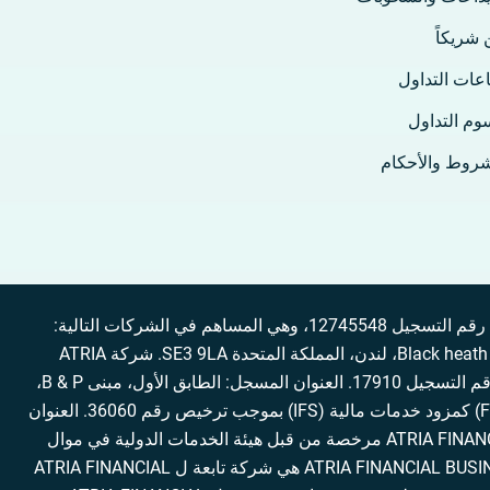
 شريكاً
عات التداول
وم التداول
شروط والأحكام
إيفست (Evest) هي علامة تجارية مملوكة لشركة ATRIAFINANCIAL HOLDINGS LTD، وهي شركة مسجلة في المملكة المتحدة تحت رقم التسجيل 12745548، وهي المساهم في الشركات التالية:
ATRIAFINANCIAL LTD، وATRIAFINANCIAL (COMOROS) LTD، وATRIAFINANCIAL SA (PTY) LTD العنوان المسجل: 11 Black heath Village، لندن، المملكة المتحدة SE3 9LA. شركة ATRIA
FINANCIAL LTD مرخصة من قبل لجنة الخدمات المالية بفانواتو (VFSC) بموجب قانون ترخيص تجار المال [Cap70] بترخيص رئيسي، ورقم التسجيل 17910. العنوان المسجل: الطابق الأول، مبنى B & P،
طريق كدومول، بورت فيلا، جمهورية فانواتو. شركة ATRIA FINANCIAL AS (PTY) LTD مرخصة من قبل هيئة سلوك القطاع المالي (FSCA) كمزود خدمات مالية (IFS) بموجب ترخيص رقم 36060. العنوان
المسجل: 34 Whitely Boulevard، الطابق الثالث، Melrose Arch، بيرنام، غاوتينج، 2196، جنوب إفريقيا. شركة ATRIA FINANCIAL (COMOROS) LTD مرخصة من قبل هيئة الخدمات الدولية في موال
بموجب ترخيص رقم T2023414. العنوان المسجل: ص. ب 1257، طريق لونوفو، فومبوني، جزر القمر، KM. شركة ATRIA FINANCIAL BUSINESS SERVICES LTD هي شركة تابعة ل ATRIA FINANCIAL