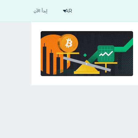
AR
إبدأ الآن